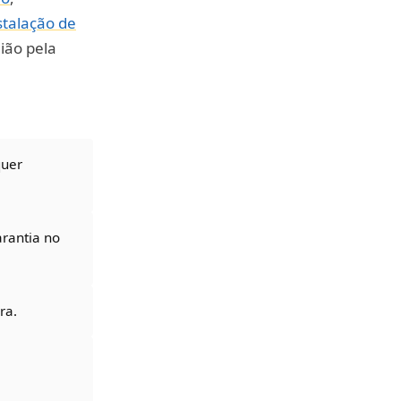
stalação de
ião pela
quer
rantia no
ra.