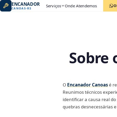
ENCANADOR
Serviços
Onde Atendemos
O
CANOAS
-
RS
Sobre 
O
Encanador Canoas
é r
Reunimos técnicos experi
identificar a causa real 
quebras desnecessárias e