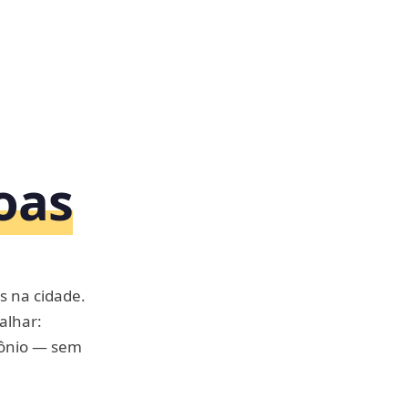
oas
s na cidade.
alhar:
imônio — sem