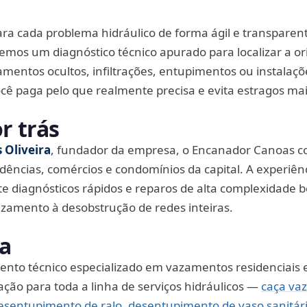
o
para cada problema hidráulico de forma ágil e transparen
emos um diagnóstico técnico apurado para localizar a o
mentos ocultos, infiltrações, entupimentos ou instalaçõ
ê paga pelo que realmente precisa e evita estragos mai
r trás
 Oliveira
, fundador da empresa, o Encanador Canoas c
ências, comércios e condomínios da capital. A experiê
nte diagnósticos rápidos e reparos de alta complexidade 
zamento à desobstrução de redes inteiras.
ia
o técnico especializado em vazamentos residenciais 
ão para toda a linha de serviços hidráulicos —
caça va
esentupimento de ralo
,
desentupimento de vaso sanitár