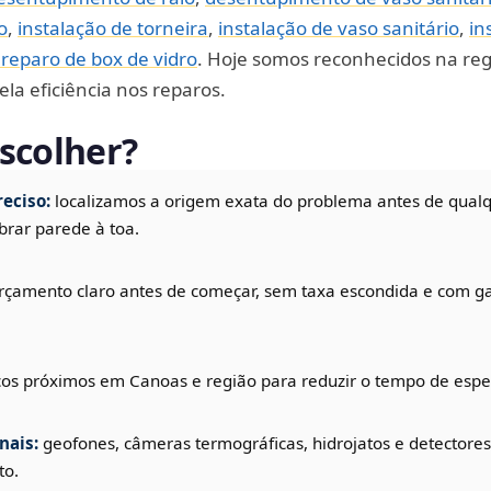
o
,
instalação de torneira
,
instalação de vaso sanitário
,
in
eparo de box de vidro
. Hoje somos reconhecidos na reg
ela eficiência nos reparos.
scolher?
eciso:
localizamos a origem exata do problema antes de qual
rar parede à toa.
rçamento claro antes de começar, sem taxa escondida e com ga
cos próximos em Canoas e região para reduzir o tempo de espe
nais:
geofones, câmeras termográficas, hidrojatos e detectores
to.