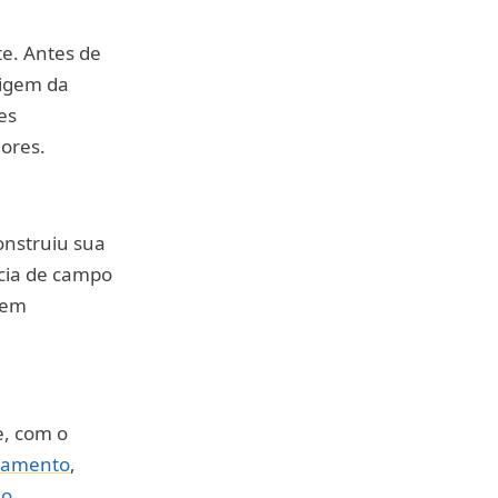
te. Antes de
rigem da
es
ores.
onstruiu sua
ncia de campo
bem
e, com o
zamento
,
io
,