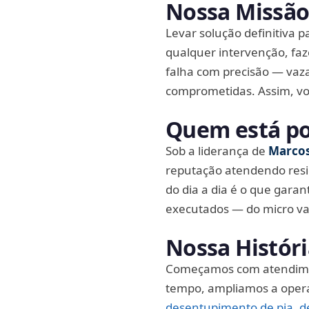
Nossa Missã
Levar solução definitiva 
qualquer intervenção, faz
falha com precisão — vaza
comprometidas. Assim, voc
Quem está po
Sob a liderança de
Marcos
reputação atendendo resid
do dia a dia é o que gara
executados — do micro va
Nossa Histór
Começamos com atendiment
tempo, ampliamos a operaç
desentupimento de pia
,
d