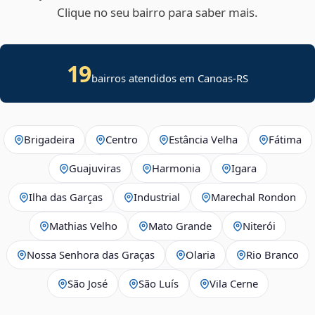
Clique no seu bairro para saber mais.
19
bairros atendidos em Canoas-RS
Brigadeira
Centro
Estância Velha
Fátima
Guajuviras
Harmonia
Igara
Ilha das Garças
Industrial
Marechal Rondon
Mathias Velho
Mato Grande
Niterói
Nossa Senhora das Graças
Olaria
Rio Branco
São José
São Luís
Vila Cerne