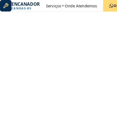
ENCANADOR
Serviços
Onde Atendemos
O
CANOAS
-
RS