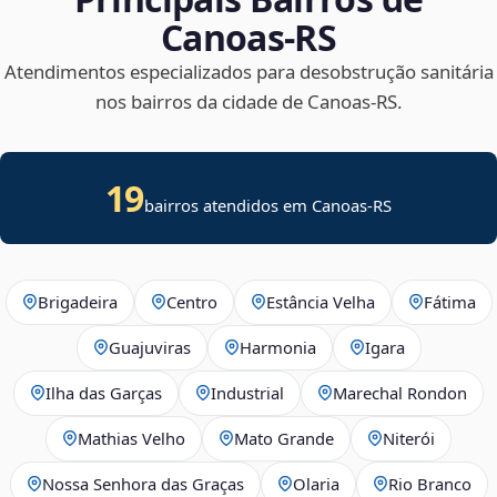
Canoas‑RS
Atendimentos especializados para desobstrução sanitária
nos bairros da cidade de Canoas‑RS.
19
bairros atendidos em Canoas-RS
Brigadeira
Centro
Estância Velha
Fátima
Guajuviras
Harmonia
Igara
Ilha das Garças
Industrial
Marechal Rondon
Mathias Velho
Mato Grande
Niterói
Nossa Senhora das Graças
Olaria
Rio Branco