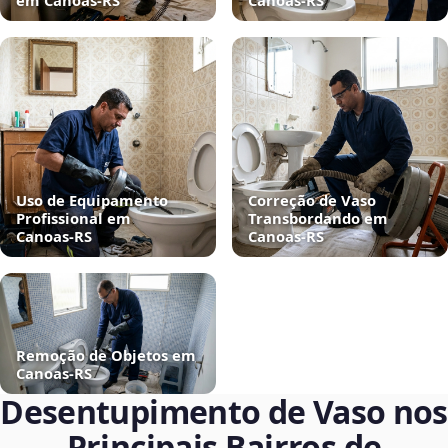
em Canoas‑RS
Canoas‑RS
Uso de Equipamento
Correção de Vaso
Profissional em
Transbordando em
Canoas‑RS
Canoas‑RS
Remoção de Objetos em
Canoas‑RS
Desentupimento de Vaso nos
Principais Bairros de