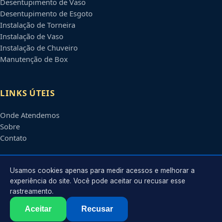
Desentupimento de Vaso
Desentupimento de Esgoto
Instalação de Torneira
Instalação de Vaso
Instalação de Chuveiro
Manutenção de Box
LINKS ÚTEIS
Onde Atendemos
Sobre
Contato
CONTATO
Usamos cookies apenas para medir acessos e melhorar a
experiência do site. Você pode aceitar ou recusar esse
rastreamento.
Atendimento em
Canoas
-
RS
e regiões parceiras
contato@encanadoremcanoas.com.br
Aceitar
Recusar
©
2026
Encanador em
Canoas
-
RS
. Todos os direitos reservados.