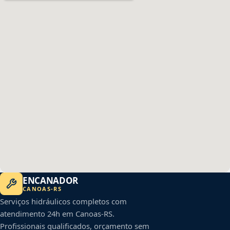
ENCANADOR
CANOAS
-
RS
Serviços hidráulicos completos com
atendimento 24h em
Canoas
-
RS
.
Profissionais qualificados, orçamento sem