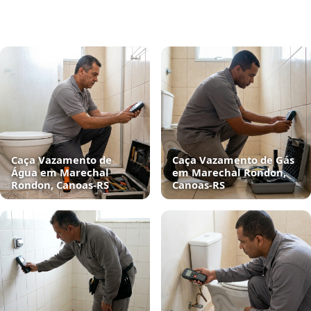
Caça Vazamento de
Caça Vazamento de Gás
Água em Marechal
em Marechal Rondon,
Rondon, Canoas‑RS
Canoas‑RS