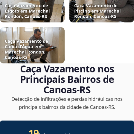
Caça Vazamento de
Caça Vazamento de
Esgoto em Marechal
Piscina em Marechal
Rondon, Canoas‑RS
Rondon, Canoas‑RS
Caça Vazamento de
Caixa d'Água em
Marechal Rondon,
Canoas‑RS
Caça Vazamento nos
Principais Bairros de
Canoas‑RS
Detecção de infiltrações e perdas hidráulicas nos
principais bairros da cidade de Canoas‑RS.
19