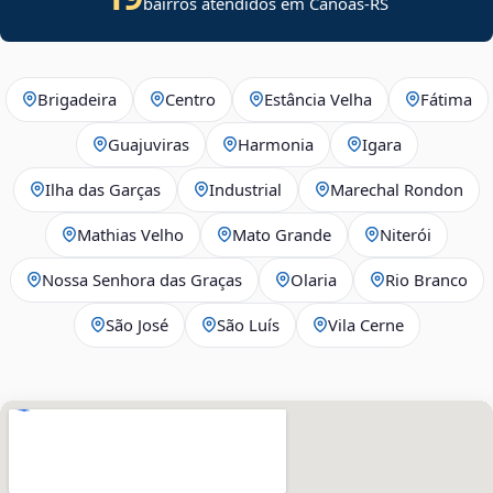
bairros atendidos em Canoas-RS
Brigadeira
Centro
Estância Velha
Fátima
Guajuviras
Harmonia
Igara
Ilha das Garças
Industrial
Marechal Rondon
Mathias Velho
Mato Grande
Niterói
Nossa Senhora das Graças
Olaria
Rio Branco
São José
São Luís
Vila Cerne