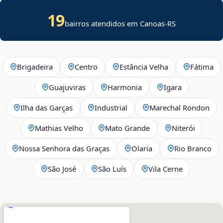
19
bairros atendidos em Canoas-RS
Brigadeira
Centro
Estância Velha
Fátima
Guajuviras
Harmonia
Igara
Ilha das Garças
Industrial
Marechal Rondon
Mathias Velho
Mato Grande
Niterói
Nossa Senhora das Graças
Olaria
Rio Branco
São José
São Luís
Vila Cerne