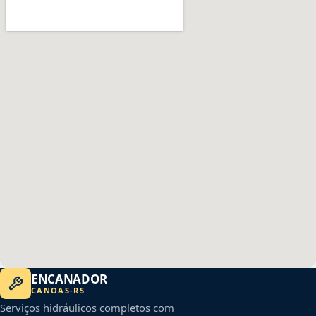
ENCANADOR
CANOAS
-
RS
Serviços hidráulicos completos com