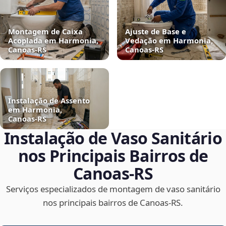
Montagem de Caixa
Ajuste de Base e
Acoplada em Harmonia,
Vedação em Harmonia,
Canoas‑RS
Canoas‑RS
Instalação de Assento
em Harmonia,
Canoas‑RS
Instalação de Vaso Sanitário
nos Principais Bairros de
Canoas‑RS
Serviços especializados de montagem de vaso sanitário
nos principais bairros de Canoas‑RS.