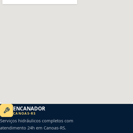
ENCANADOR
CANOAS
-
RS
Serviços hidráulicos completos com
atendimento 24h em
Canoas
-
RS
.