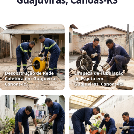
Desobstrução de Rede
Limpeza de Tubulação
Coletora em Guajuviras,
de Esgoto em
Canoas‑RS
Guajuviras, Canoas‑RS