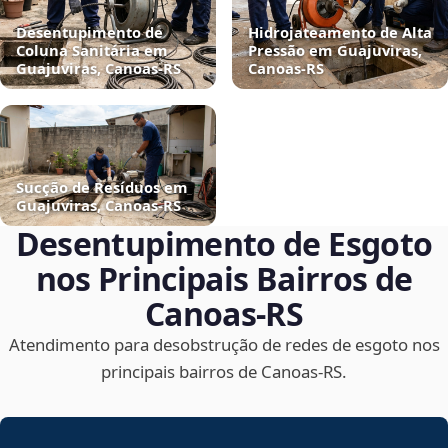
Desentupimento de
Hidrojateamento de Alta
Coluna Sanitária em
Pressão em Guajuviras,
Guajuviras, Canoas‑RS
Canoas‑RS
Sucção de Resíduos em
Guajuviras, Canoas‑RS
Desentupimento de Esgoto
nos Principais Bairros de
Canoas‑RS
Atendimento para desobstrução de redes de esgoto nos
principais bairros de Canoas‑RS.