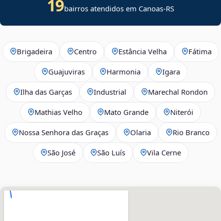
19
bairros atendidos em Canoas-RS
Brigadeira
Centro
Estância Velha
Fátima
Guajuviras
Harmonia
Igara
Ilha das Garças
Industrial
Marechal Rondon
Mathias Velho
Mato Grande
Niterói
Nossa Senhora das Graças
Olaria
Rio Branco
São José
São Luís
Vila Cerne