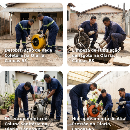
Desobstrução de Rede
Limpeza de Tubulação
Coletora na Olaria,
de Esgoto na Olaria,
Canoas‑RS
Canoas‑RS
Desentupimento de
Hidrojateamento de Alta
Coluna Sanitária na
Pressão na Olaria,
Olaria, Canoas‑RS
Canoas‑RS