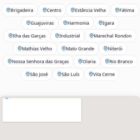
Brigadeira
Centro
Estância Velha
Fátima
Guajuviras
Harmonia
Igara
Ilha das Garças
Industrial
Marechal Rondon
Mathias Velho
Mato Grande
Niterói
Nossa Senhora das Graças
Olaria
Rio Branco
São José
São Luís
Vila Cerne