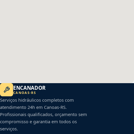
ENCANADOR
CANOAS
-
RS
Serviços hidráulicos completos com
atendimento 24h em
Canoas
-
RS
.
Profissionais qualificados, orçamento sem
compromisso e garantia em todos os
serviços.