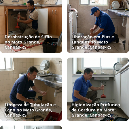
Desobstrução de Sifão
Liberação em Pias e
no Mato Grande,
Tanques no Mato
Canoas‑RS
Grande, Canoas‑RS
Limpeza de Tubulação e
Higienização Profunda
Cano no Mato Grande,
de Gordura no Mato
Canoas‑RS
Grande, Canoas‑RS