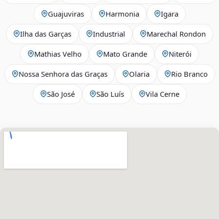
Guajuviras
Harmonia
Igara
Ilha das Garças
Industrial
Marechal Rondon
Mathias Velho
Mato Grande
Niterói
Nossa Senhora das Graças
Olaria
Rio Branco
São José
São Luís
Vila Cerne