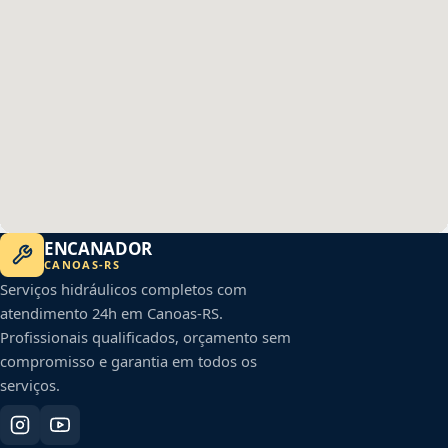
ENCANADOR
CANOAS
-
RS
Serviços hidráulicos completos com
atendimento 24h em
Canoas
-
RS
.
Profissionais qualificados, orçamento sem
compromisso e garantia em todos os
serviços.