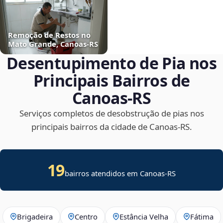
Remoção de Restos no
Mato Grande, Canoas‑RS
Desentupimento de Pia nos
Principais Bairros de
Canoas‑RS
Serviços completos de desobstrução de pias nos
principais bairros da cidade de Canoas‑RS.
19
bairros atendidos em Canoas-RS
Brigadeira
Centro
Estância Velha
Fátima