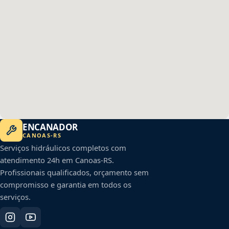
ENCANADOR
CANOAS
-
RS
Serviços hidráulicos completos com
atendimento 24h em
Canoas
-
RS
.
Profissionais qualificados, orçamento sem
compromisso e garantia em todos os
serviços.