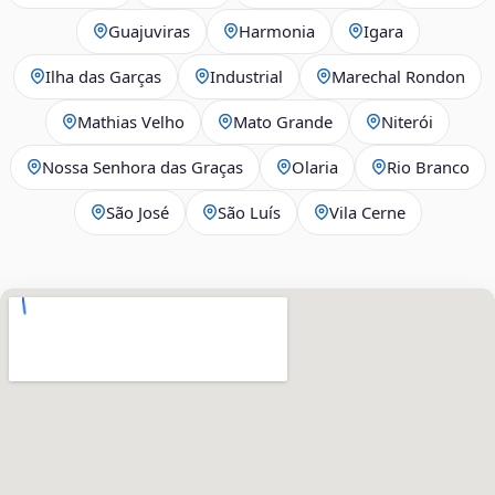
Guajuviras
Harmonia
Igara
Ilha das Garças
Industrial
Marechal Rondon
Mathias Velho
Mato Grande
Niterói
Nossa Senhora das Graças
Olaria
Rio Branco
São José
São Luís
Vila Cerne