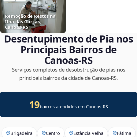
Remoção de Restos na
Ilha das Garças,
Canoas‑RS
Desentupimento de Pia nos
Principais Bairros de
Canoas‑RS
Serviços completos de desobstrução de pias nos
principais bairros da cidade de Canoas‑RS.
19
bairros atendidos em Canoas-RS
Brigadeira
Centro
Estância Velha
Fátima