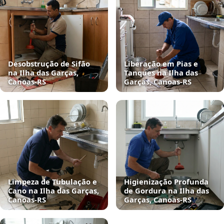
Desobstrução de Sifão
Liberação em Pias e
na Ilha das Garças,
Tanques na Ilha das
Canoas‑RS
Garças, Canoas‑RS
Limpeza de Tubulação e
Higienização Profunda
Cano na Ilha das Garças,
de Gordura na Ilha das
Canoas‑RS
Garças, Canoas‑RS