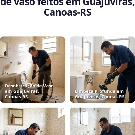
de vaso feitos em Guajuviras,
Canoas‑RS
Desobstrução de Vaso
em Guajuviras,
Limpeza Profunda em
Canoas‑RS
Guajuviras, Canoas‑RS