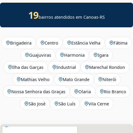
19
bairros atendidos em Canoas-RS
Brigadeira
Centro
Estância Velha
Fátima
Guajuviras
Harmonia
Igara
Ilha das Garças
Industrial
Marechal Rondon
Mathias Velho
Mato Grande
Niterói
Nossa Senhora das Graças
Olaria
Rio Branco
São José
São Luís
Vila Cerne