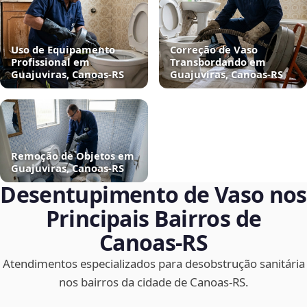
Uso de Equipamento
Correção de Vaso
Profissional em
Transbordando em
Guajuviras, Canoas‑RS
Guajuviras, Canoas‑RS
Remoção de Objetos em
Guajuviras, Canoas‑RS
Desentupimento de Vaso nos
Principais Bairros de
Canoas‑RS
Atendimentos especializados para desobstrução sanitária
nos bairros da cidade de Canoas‑RS.