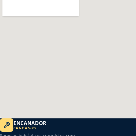
ENCANADOR
CANOAS
-
RS
Serviços hidráulicos completos com