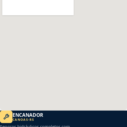
ENCANADOR
CANOAS
-
RS
Serviços hidráulicos completos com