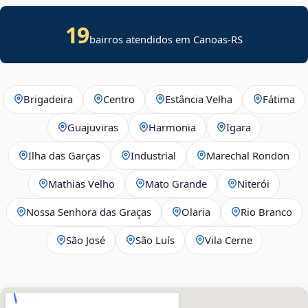
19
bairros atendidos em Canoas-RS
Brigadeira
Centro
Estância Velha
Fátima
Guajuviras
Harmonia
Igara
Ilha das Garças
Industrial
Marechal Rondon
Mathias Velho
Mato Grande
Niterói
Nossa Senhora das Graças
Olaria
Rio Branco
São José
São Luís
Vila Cerne