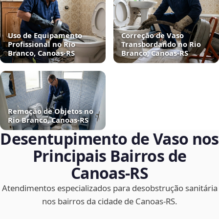
Uso de Equipamento
Correção de Vaso
Profissional no Rio
Transbordando no Rio
Branco, Canoas‑RS
Branco, Canoas‑RS
Remoção de Objetos no
Rio Branco, Canoas‑RS
Desentupimento de Vaso nos
Principais Bairros de
Canoas‑RS
Atendimentos especializados para desobstrução sanitária
nos bairros da cidade de Canoas‑RS.