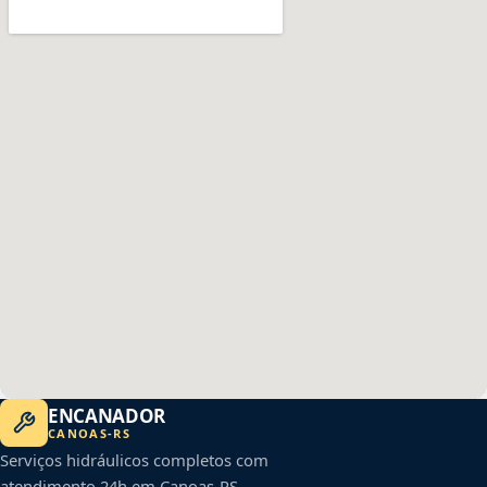
ENCANADOR
CANOAS
-
RS
Serviços hidráulicos completos com
atendimento 24h em
Canoas
-
RS
.