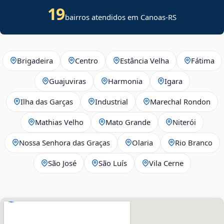
19
bairros atendidos em Canoas-RS
Brigadeira
Centro
Estância Velha
Fátima
Guajuviras
Harmonia
Igara
Ilha das Garças
Industrial
Marechal Rondon
Mathias Velho
Mato Grande
Niterói
Nossa Senhora das Graças
Olaria
Rio Branco
São José
São Luís
Vila Cerne