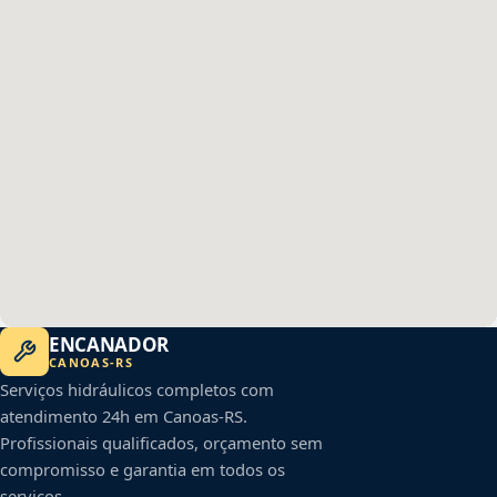
ENCANADOR
CANOAS
-
RS
Serviços hidráulicos completos com
atendimento 24h em
Canoas
-
RS
.
Profissionais qualificados, orçamento sem
compromisso e garantia em todos os
serviços.