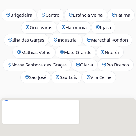
Brigadeira
Centro
Estância Velha
Fátima
Guajuviras
Harmonia
Igara
Ilha das Garças
Industrial
Marechal Rondon
Mathias Velho
Mato Grande
Niterói
Nossa Senhora das Graças
Olaria
Rio Branco
São José
São Luís
Vila Cerne