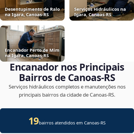
Desentupimento de Ralo
Serviços Hidráulicos na
na Igara, Canoas‑RS
Igara, Canoas‑RS
Encanador Perto de Mim
na Igara, Canoas‑RS
Encanador nos Principais
Bairros de Canoas‑RS
Serviços hidráulicos completos e manutenções nos
principais bairros da cidade de Canoas‑RS.
19
bairros atendidos em Canoas-RS