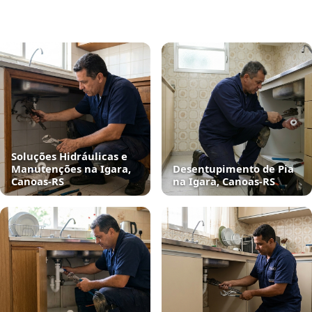
Soluções Hidráulicas e
Manutenções na Igara,
Desentupimento de Pia
Canoas‑RS
na Igara, Canoas‑RS