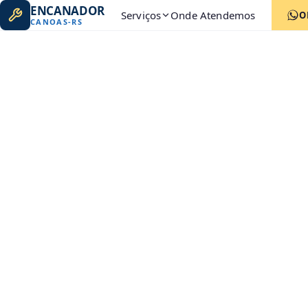
ENCANADOR
Serviços
Onde Atendemos
O
CANOAS
-
RS