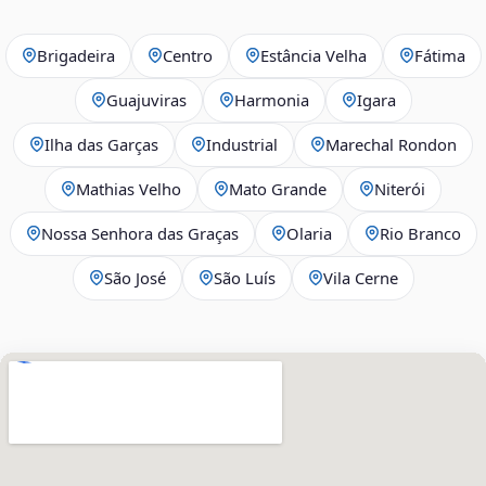
Brigadeira
Centro
Estância Velha
Fátima
Guajuviras
Harmonia
Igara
Ilha das Garças
Industrial
Marechal Rondon
Mathias Velho
Mato Grande
Niterói
Nossa Senhora das Graças
Olaria
Rio Branco
São José
São Luís
Vila Cerne