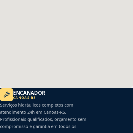
ENCANADOR
CANOAS
-
RS
Serviços hidráulicos completos com
atendimento 24h em
Canoas
-
RS
.
Profissionais qualificados, orçamento sem
compromisso e garantia em todos os