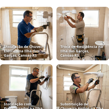
Instalação de Chuveiro
Troca de Resistência na
Elétrico na Ilha das
Ilha das Garças,
Garças, Canoas‑RS
Canoas‑RS
Instalação com
Substituição de
Pressurizador na Ilha
Chuveiro Antigo na Ilha