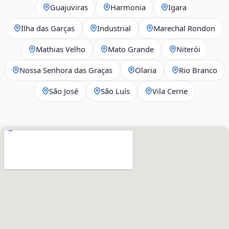
Guajuviras
Harmonia
Igara
Ilha das Garças
Industrial
Marechal Rondon
Mathias Velho
Mato Grande
Niterói
Nossa Senhora das Graças
Olaria
Rio Branco
São José
São Luís
Vila Cerne