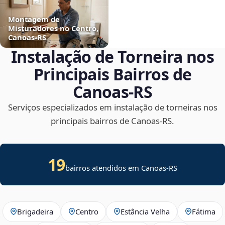
Montagem de
Misturadores no Centro,
Canoas‑RS
Instalação de Torneira nos
Principais Bairros de
Canoas‑RS
Serviços especializados em instalação de torneiras nos
principais bairros de Canoas‑RS.
19
bairros atendidos em Canoas-RS
Brigadeira
Centro
Estância Velha
Fátima