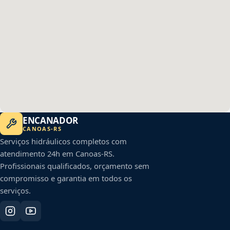
ENCANADOR
CANOAS
-
RS
Serviços hidráulicos completos com
atendimento 24h em
Canoas
-
RS
.
Profissionais qualificados, orçamento sem
compromisso e garantia em todos os
serviços.