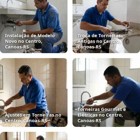
Instalação de Modelo
Troca de Torneiras
Novo no Centro,
Antigas no Centro,
Canoas‑RS
Canoas‑RS
Torneiras Gourmet e
Ajustes em Torneiras no
Elétricas no Centro,
Centro, Canoas‑RS
Canoas‑RS