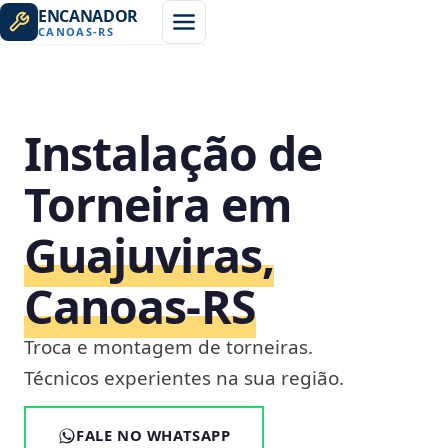
ENCANADOR
CANOAS
-
RS
Instalação de
Torneira em
Guajuviras,
Canoas‑RS
Troca e montagem de torneiras.
Técnicos experientes na sua região.
FALE NO WHATSAPP