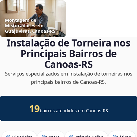
Montagem de
Misturadores em
Guajuviras, Canoas‑RS
Instalação de Torneira nos
Principais Bairros de
Canoas‑RS
Serviços especializados em instalação de torneiras nos
principais bairros de Canoas‑RS.
19
bairros atendidos em Canoas-RS
Brigadeira
Centro
Estância Velha
Fátima