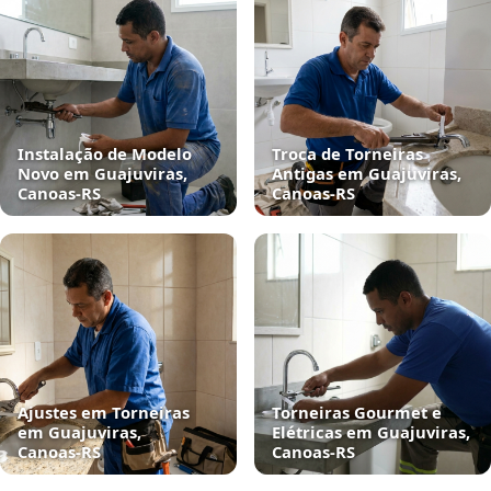
Instalação de Modelo
Troca de Torneiras
Novo em Guajuviras,
Antigas em Guajuviras,
Canoas‑RS
Canoas‑RS
Ajustes em Torneiras
Torneiras Gourmet e
em Guajuviras,
Elétricas em Guajuviras,
Canoas‑RS
Canoas‑RS