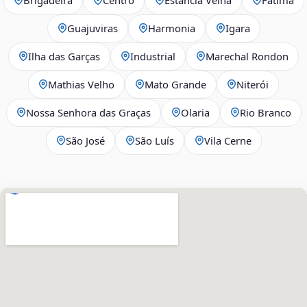
Guajuviras
Harmonia
Igara
Ilha das Garças
Industrial
Marechal Rondon
Mathias Velho
Mato Grande
Niterói
Nossa Senhora das Graças
Olaria
Rio Branco
São José
São Luís
Vila Cerne