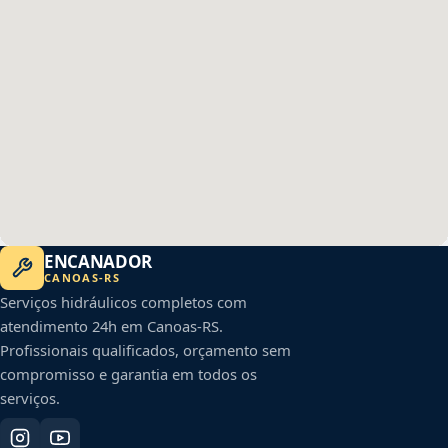
ENCANADOR
CANOAS
-
RS
Serviços hidráulicos completos com
atendimento 24h em
Canoas
-
RS
.
Profissionais qualificados, orçamento sem
compromisso e garantia em todos os
serviços.