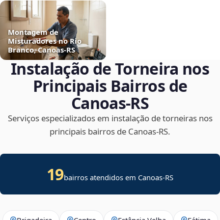
Montagem de
Misturadores no Rio
Branco, Canoas‑RS
Instalação de Torneira nos
Principais Bairros de
Canoas‑RS
Serviços especializados em instalação de torneiras nos
principais bairros de Canoas‑RS.
19
bairros atendidos em Canoas-RS
Brigadeira
Centro
Estância Velha
Fátima