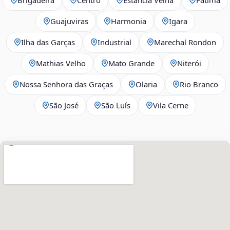
Guajuviras
Harmonia
Igara
Ilha das Garças
Industrial
Marechal Rondon
Mathias Velho
Mato Grande
Niterói
Nossa Senhora das Graças
Olaria
Rio Branco
São José
São Luís
Vila Cerne