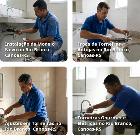
Instalação de Modelo
Troca de Torneiras
Novo no Rio Branco,
Antigas no Rio Branco,
Canoas‑RS
Canoas‑RS
Torneiras Gourmet e
Ajustes em Torneiras no
Elétricas no Rio Branco,
Rio Branco, Canoas‑RS
Canoas‑RS