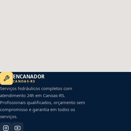
ENCANADOR
CANOAS
-
RS
Serviços hidráulicos completos com
atendimento 24h em
Canoas
-
RS
.
Profissionais qualificados, orçamento sem
compromisso e garantia em todos os
serviços.