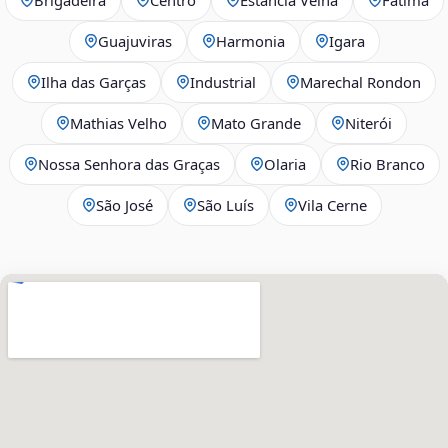
Guajuviras
Harmonia
Igara
Ilha das Garças
Industrial
Marechal Rondon
Mathias Velho
Mato Grande
Niterói
Nossa Senhora das Graças
Olaria
Rio Branco
São José
São Luís
Vila Cerne