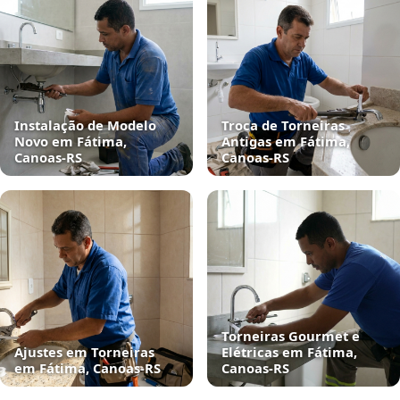
Instalação de Modelo
Troca de Torneiras
Novo em Fátima,
Antigas em Fátima,
Canoas‑RS
Canoas‑RS
Torneiras Gourmet e
Ajustes em Torneiras
Elétricas em Fátima,
em Fátima, Canoas‑RS
Canoas‑RS