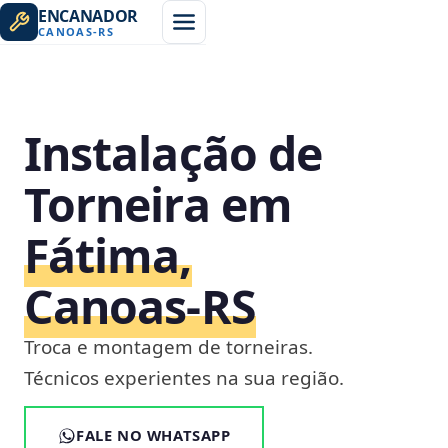
ENCANADOR
CANOAS
-
RS
Instalação de
Torneira em
Fátima,
Canoas‑RS
Troca e montagem de torneiras.
Técnicos experientes na sua região.
FALE NO WHATSAPP