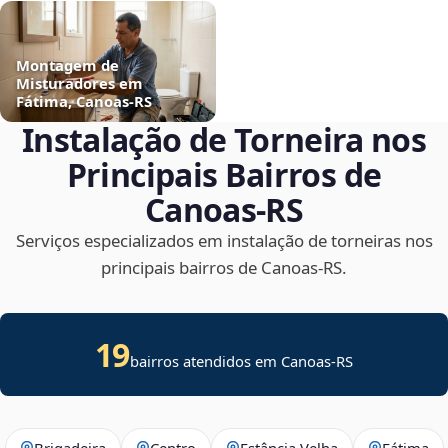
Montagem de
Misturadores em
Fátima, Canoas‑RS
Instalação de Torneira nos
Principais Bairros de
Canoas‑RS
Serviços especializados em instalação de torneiras nos
principais bairros de Canoas‑RS.
19
bairros atendidos em Canoas-RS
Brigadeira
Centro
Estância Velha
Fátima