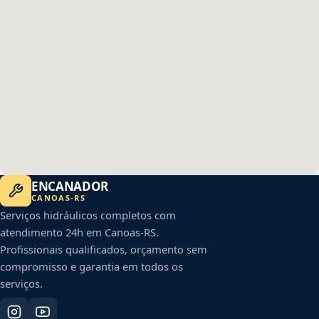
ENCANADOR
CANOAS
-
RS
Serviços hidráulicos completos com
atendimento 24h em
Canoas
-
RS
.
Profissionais qualificados, orçamento sem
compromisso e garantia em todos os
serviços.