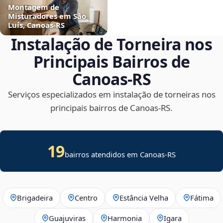
Montagem de
Misturadores em São
Luís, Canoas‑RS
Instalação de Torneira nos
Principais Bairros de
Canoas‑RS
Serviços especializados em instalação de torneiras nos
principais bairros de Canoas‑RS.
19
bairros atendidos em Canoas-RS
Brigadeira
Centro
Estância Velha
Fátima
Guajuviras
Harmonia
Igara