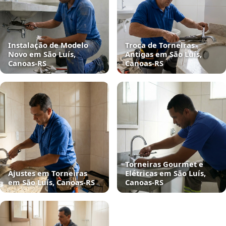
Instalação de Modelo
Troca de Torneiras
Novo em São Luís,
Antigas em São Luís,
Canoas‑RS
Canoas‑RS
Torneiras Gourmet e
Ajustes em Torneiras
Elétricas em São Luís,
em São Luís, Canoas‑RS
Canoas‑RS